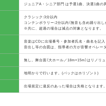
ジュニアA・シニア部門 は予選1曲、決選1曲の
クラシック:3分以内
コンテンポラリー:2分以内（無音も含め踊り出し
※共に、超過の場合は減点の対象となります。
音楽はCDに出場番号・参加者氏名・曲名を記入し
音出し等の合図は、指導者の方が音響オペレー
無し。舞台面（大ホール／18m×15m）はリノリ
地明かりで行います。(バックはホリゾント)
出場規定に違反のあった場合は失格となります