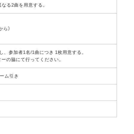
異なる2曲を用意する。
から）
、参加者1名/1曲につき 1枚用意する。
ターの脇にて行ってください。
ューム引き
。