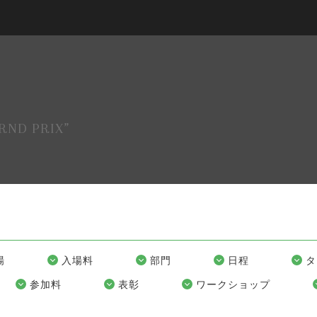
RND PRIX”
場
入場料
部門
日程
タ
参加料
表彰
ワークショップ