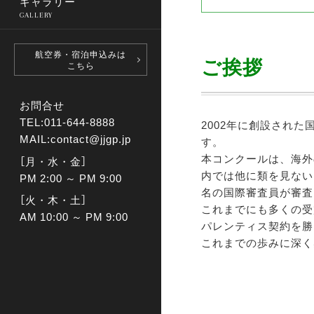
ギャラリー
GALLERY
航空券・宿泊申込みは
ご挨拶
こちら
お問合せ
TEL:011-644-8888
2002年に創設された
MAIL:
contact@jjgp.jp
す。
本コンクールは、海外
［月・水・金］
内では他に類を見ない
PM 2:00 ～ PM 9:00
名の国際審査員が審査
［火・木・土］
これまでにも多くの受
AM 10:00 ～ PM 9:00
パレンティス契約を勝
これまでの歩みに深く