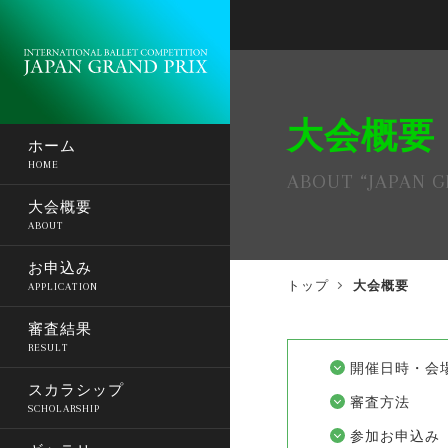
大会概要
ホーム
HOME
ABOUT “JAPAN G
大会概要
ABOUT
お申込み
トップ
大会概要
APPLICATION
審査結果
RESULT
開催日時・会
スカラシップ
審査方法
SCHOLARSHIP
参加お申込み