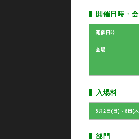
開催日時・会
開催日時
会場
入場料
8月2日(日)～
6日(木
部門